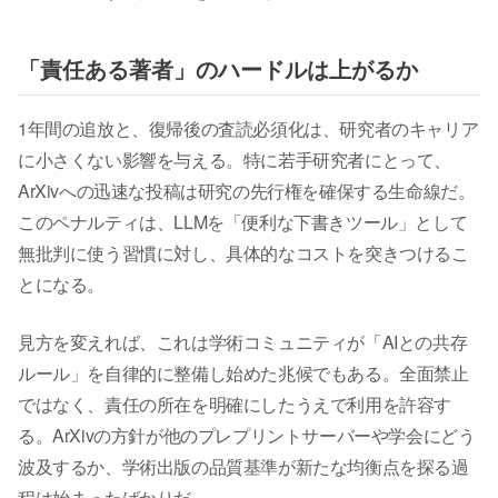
「責任ある著者」のハードルは上がるか
1年間の追放と、復帰後の査読必須化は、研究者のキャリア
に小さくない影響を与える。特に若手研究者にとって、
ArXivへの迅速な投稿は研究の先行権を確保する生命線だ。
このペナルティは、LLMを「便利な下書きツール」として
無批判に使う習慣に対し、具体的なコストを突きつけるこ
とになる。
見方を変えれば、これは学術コミュニティが「AIとの共存
ルール」を自律的に整備し始めた兆候でもある。全面禁止
ではなく、責任の所在を明確にしたうえで利用を許容す
る。ArXivの方針が他のプレプリントサーバーや学会にどう
波及するか、学術出版の品質基準が新たな均衡点を探る過
程は始まったばかりだ。