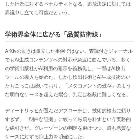
した行為に対するペナルティとなる。追放決定に対しては
異議申し立ても可能だという。
学術界全体に広がる「品質防衛線」
ArXivの動きは孤立した事例ではない。査読付きジャーナル
でもAI生成コンテンツへの対応が急速に進んでいる。多く
の学術出版社がAI利用の開示を義務化し、一部はAI検出
ツールの導入を始めた。しかし検出技術とAI生成技術のい
たちごっこは続いており、「メタコメントの残存」のよう
な明白なケースを超えた場合、判定は格段に難しくなる。
ディートリッヒが選んだアプローチは、技術的検出に頼り
すぎず、「明白な証拠」に絞って厳罰を科すという実務的
な線引きだ。グレーゾーンの判定を避けつつ、最も悪質な
ケースに対する抑止力を明確にした。