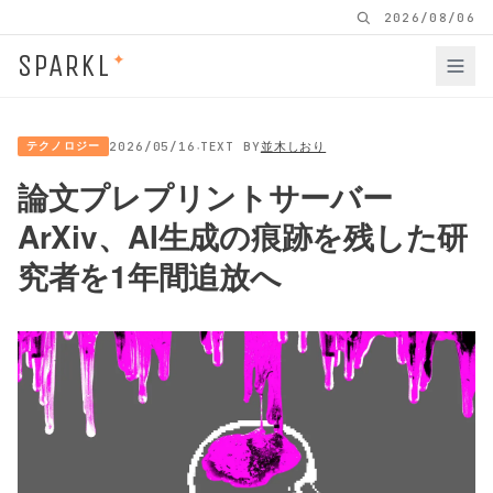
2026/08/06
SPARKL
✦
·
テクノロジー
2026/05/16
TEXT BY
並木しおり
論文プレプリントサーバー
ArXiv、AI生成の痕跡を残した研
究者を1年間追放へ