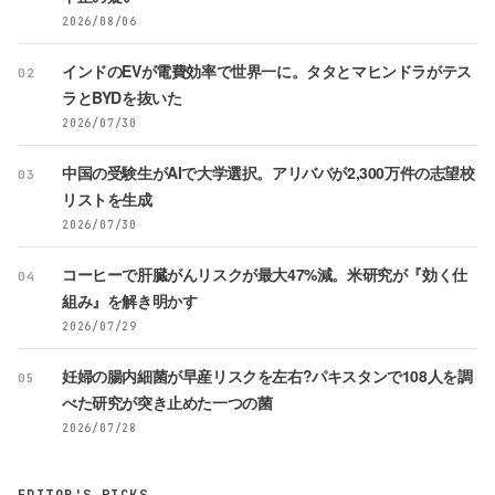
2026/08/06
インドのEVが電費効率で世界一に。タタとマヒンドラがテス
02
ラとBYDを抜いた
2026/07/30
中国の受験生がAIで大学選択。アリババが2,300万件の志望校
03
リストを生成
2026/07/30
コーヒーで肝臓がんリスクが最大47%減。米研究が『効く仕
04
組み』を解き明かす
2026/07/29
妊婦の腸内細菌が早産リスクを左右?パキスタンで108人を調
05
べた研究が突き止めた一つの菌
2026/07/28