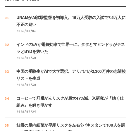
EDITOR'S PICKS
UNAMがAI試験監督を初導入。16万人受験の入試で7.5万人に
01
不正の疑い
2026/08/06
インドのEVが電費効率で世界一に。タタとマヒンドラがテス
02
ラとBYDを抜いた
2026/07/30
中国の受験生がAIで大学選択。アリババが2,300万件の志望校
03
リストを生成
2026/07/30
コーヒーで肝臓がんリスクが最大47%減。米研究が『効く仕
04
組み』を解き明かす
2026/07/29
妊婦の腸内細菌が早産リスクを左右?パキスタンで108人を調
05