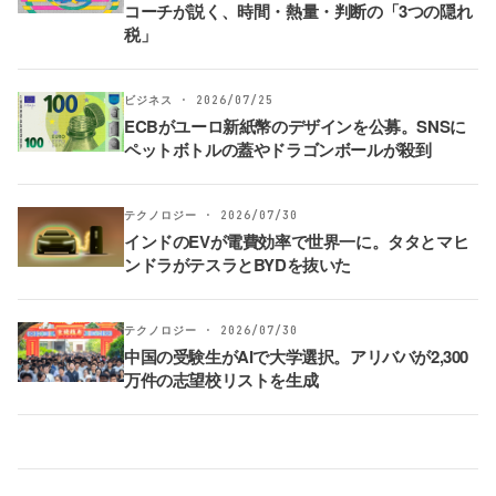
コーチが説く、時間・熱量・判断の「3つの隠れ
税」
ビジネス · 2026/07/25
ECBがユーロ新紙幣のデザインを公募。SNSに
ペットボトルの蓋やドラゴンボールが殺到
テクノロジー · 2026/07/30
インドのEVが電費効率で世界一に。タタとマヒ
ンドラがテスラとBYDを抜いた
テクノロジー · 2026/07/30
中国の受験生がAIで大学選択。アリババが2,300
万件の志望校リストを生成