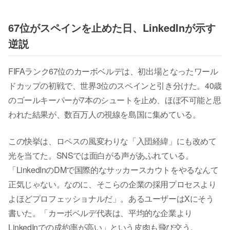
67位がスペインを止めた日、LinkedInが示す
逆説
FIFAランク67位のカーボベルデは、初出場となったワール
ドカップの初戦で、世界3位のスペインと引き分けた。40歳
のゴールキーパーが7本のシュートを止め、ほぼ不可能と思
われた結果が、数百万人の視線を島国に集めている。
この快挙は、ロペスの風変わりな「入団経緯」にも改めて
光を当てた。SNSでは面白がる声があふれている。
「LinkedInのDMで国際的なサッカースカウトをやるなんて
正気じゃない。なのに、そこらの企業の採用プロセスより
よほどプロフェッショナルだ」。あるユーザーはXにそう
書いた。「カーボベルデ代表は、平均的な企業より
LinkedInでの成約率が高い」という皮肉も飛び交う。