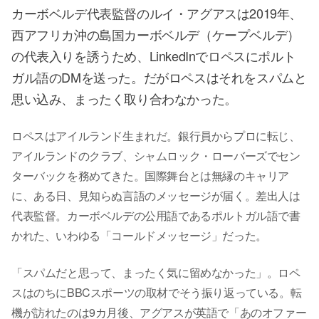
カーボベルデ代表監督のルイ・アグアスは2019年、
西アフリカ沖の島国カーボベルデ（ケープベルデ）
の代表入りを誘うため、LinkedInでロペスにポルト
ガル語のDMを送った。だがロペスはそれをスパムと
思い込み、まったく取り合わなかった。
ロペスはアイルランド生まれだ。銀行員からプロに転じ、
アイルランドのクラブ、シャムロック・ローバーズでセン
ターバックを務めてきた。国際舞台とは無縁のキャリア
に、ある日、見知らぬ言語のメッセージが届く。差出人は
代表監督。カーボベルデの公用語であるポルトガル語で書
かれた、いわゆる「コールドメッセージ」だった。
「スパムだと思って、まったく気に留めなかった」。ロペ
スはのちにBBCスポーツの取材でそう振り返っている。転
機が訪れたのは9カ月後、アグアスが英語で「あのオファー