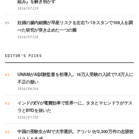
組み』を解き明かす
2026/07/29
妊婦の腸内細菌が早産リスクを左右?パキスタンで108人を調
05
べた研究が突き止めた一つの菌
2026/07/28
EDITOR'S PICKS
UNAMがAI試験監督を初導入。16万人受験の入試で7.5万人に
01
不正の疑い
2026/08/06
インドのEVが電費効率で世界一に。タタとマヒンドラがテス
02
ラとBYDを抜いた
2026/07/30
中国の受験生がAIで大学選択。アリババが2,300万件の志望校
03
リストを生成