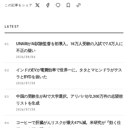
この記事をシェア
LATEST
UNAMがAI試験監督を初導入。16万人受験の入試で7.5万人に
01
不正の疑い
2026/08/06
インドのEVが電費効率で世界一に。タタとマヒンドラがテス
02
ラとBYDを抜いた
2026/07/30
中国の受験生がAIで大学選択。アリババが2,300万件の志望校
03
リストを生成
2026/07/30
コーヒーで肝臓がんリスクが最大47%減。米研究が『効く仕
04