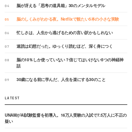
脳が冴える「思考の道具箱」30のメンタルモデル
04
脳のしくみがわかる夜。Netflixで観たい5本の小さな実験
05
忙しさは、人生から逃げるための言い訳かもしれない
06
速読は幻想だった。ゆっくり読むほど、深く身につく
07
脳の10％しか使っていない？信じてはいけない5つの神経神
08
話
30歳になる前に学んだ、人生を楽にする30のこと
09
LATEST
UNAMがAI試験監督を初導入。16万人受験の入試で7.5万人に不正の
疑い