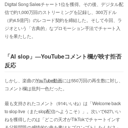
Digital Song Salesチャート1位を獲得。その後、デジタル配
信で約1,000万回のストリーミングを記録し、300万ドル
（約4.5億円）のレコード契約を締結した。そして今回、ラ
ジオという「古典的」なプロモーション手法でチャート入
りを果たした。
「AI slop」—YouTubeコメント欄が映す拒否
反応
しかし、楽曲の
YouTube動画
には550万回の再生数に対し、
コメント欄は批判一色だった。
最も支持されたコメント（914いいね）は「Welcome back
to slop live（またslop配信へようこそ）」。次いで627いい
ねを獲得したのは「どこの天才がTikTokでチャートインす
る父親問題の感情的な曲を書けとプロンプトしたんだ？」