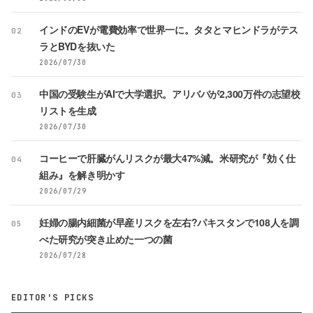
インドのEVが電費効率で世界一に。タタとマヒンドラがテス
02
ラとBYDを抜いた
2026/07/30
中国の受験生がAIで大学選択。アリババが2,300万件の志望校
03
リストを生成
2026/07/30
コーヒーで肝臓がんリスクが最大47%減。米研究が『効く仕
04
組み』を解き明かす
2026/07/29
妊婦の腸内細菌が早産リスクを左右?パキスタンで108人を調
05
べた研究が突き止めた一つの菌
2026/07/28
EDITOR'S PICKS