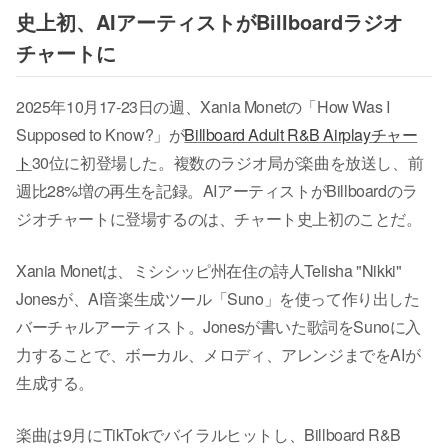
史上初、AIアーティストがBillboardラジオ
チャートに
2025年10月17-23日の週、Xania Monetの「How Was I
Supposed to Know?」が
Billboard Adult R&B Airplayチャー
ト
30位に初登場した。複数のラジオ局が楽曲を放送し、前
週比28%増の再生を記録。AIアーティストがBillboardのラ
ジオチャートに登場するのは、チャート史上初のことだ。
Xania Monetは、ミシシッピ州在住の詩人Telisha "Nikki"
Jonesが、AI音楽生成ツール「Suno」を使って作り出した
バーチャルアーティスト。Jonesが書いた歌詞をSunoに入
力することで、ボーカル、メロディ、アレンジまでをAIが
生成する。
楽曲は9月にTikTokでバイラルヒットし、Billboard R&B