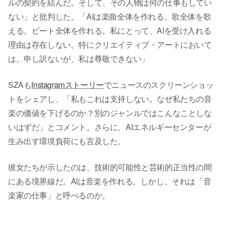
ルの契約を結んだ。そして、その人物は何の仕事もしてい
ない」と批判した。「AIは楽曲全体を作れる。歌全体を歌
える。ビート全体を作れる。私にとって、AIを受け入れる
理由は存在しない。特にクリエイティブ・アートにおいて
は。申し訳ないが、私は尊敬できない」
SZAも
Instagramストーリー
でニュースのスクリーンショッ
トをシェアし、「私もこれは支持しない。なぜ私たちの音
楽の価値を下げるのか？別のジャンルではこんなことしな
いはずだ」とコメント。さらに、AIエネルギーセンターが
生み出す環境負荷にも言及した。
彼女たちが示したのは、技術的可能性と芸術的正当性の間
にある境界線だ。AIは音楽を作れる。しかし、それは「音
楽家の仕事」と呼べるのか。