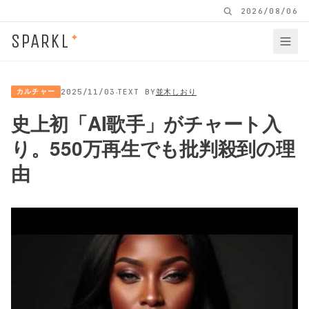
2026/08/06
SPARKL
✦
·
カルチャー
2025/11/03
TEXT BY
並木しおり
史上初「AI歌手」がチャート入
り。550万再生でも批判殺到の理
由