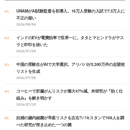
UNAMがAI試験監督を初導入。16万人受験の入試で7.5万人に
01
不正の疑い
2026/08/06
インドのEVが電費効率で世界一に。タタとマヒンドラがテス
02
ラとBYDを抜いた
2026/07/30
中国の受験生がAIで大学選択。アリババが2,300万件の志望校
03
リストを生成
2026/07/30
コーヒーで肝臓がんリスクが最大47%減。米研究が『効く仕
04
組み』を解き明かす
2026/07/29
妊婦の腸内細菌が早産リスクを左右?パキスタンで108人を調
05
べた研究が突き止めた一つの菌