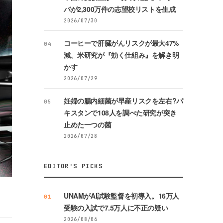
バが2,300万件の志望校リストを生成
2026/07/30
コーヒーで肝臓がんリスクが最大47%
04
減。米研究が『効く仕組み』を解き明
かす
2026/07/29
妊婦の腸内細菌が早産リスクを左右?パ
05
キスタンで108人を調べた研究が突き
止めた一つの菌
2026/07/28
EDITOR'S PICKS
UNAMがAI試験監督を初導入。16万人
01
受験の入試で7.5万人に不正の疑い
2026/08/06