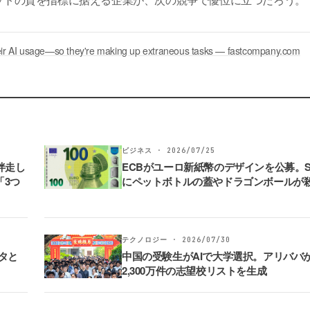
eir AI usage—so they're making up extraneous tasks — fastcompany.com
ビジネス · 2026/07/25
伴走し
ECBがユーロ新紙幣のデザインを公募。S
「3つ
にペットボトルの蓋やドラゴンボールが
テクノロジー · 2026/07/30
タと
中国の受験生がAIで大学選択。アリババ
2,300万件の志望校リストを生成