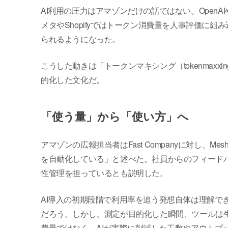
AI利用の圧力はアマゾンだけの話ではない。Open
メタやShopifyではトークン消費量を人事評価に
られるようになった。
こうした動きは「トークンマキシング（tokenmax
的化した文化だ。
「使う量」から「使い方」へ
アマゾンの広報担当者はFast Companyに対し、
を自動化している」と述べた。社員からのフィードバ
性管理を担っているとも説明した。
AI導入の初期段階で利用率を追う発想自体は理解で
だろう。しかし、測定が目的化した瞬間、ツールは
費量ではなく、AIが実際に削減した工数やアウトプ