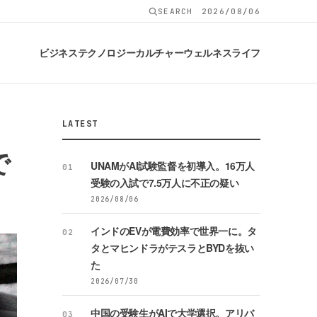
SEARCH
2026/08/06
ビジネス
テクノロジー
カルチャー
ウェルネス
ライフ
LATEST
で
UNAMがAI試験監督を初導入。16万人
01
受験の入試で7.5万人に不正の疑い
2026/08/06
インドのEVが電費効率で世界一に。タ
02
タとマヒンドラがテスラとBYDを抜い
た
2026/07/30
中国の受験生がAIで大学選択。アリバ
03