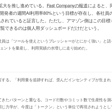
利用拡大を推し進めている。
Fast Companyの報道
によると、
に対し、開発者の週間AI利用率80%という目標が存在し、各社員
化されていると証言した。ただし、アマゾン側はこの目標
閲覧できるのは個人用ダッシュボードだけだという。
社員は「ツールを使えというプレッシャーがとにかく強い」と語
エージェントを量産し、利用実績の水増しに走り始めた。
言する。「利用量を追跡すれば、歪んだインセンティブが生まれ
てきたパターンと重なる。コード行数やコミット数で生産性を測
同じ力学が、今度は「トークン」という単位で再現されようとし