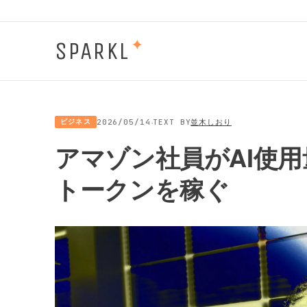
SPARKL
✦
·
ビジネス
2026/05/14
TEXT BY
並木しおり
アマゾン社員がAI使
トークンを稼ぐ