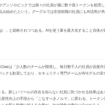
AIやアンソロピックでは個々の社員が週に数十億トークンを処理し
組み込み始めたという。グーグルでは非技術職の社員にもAI活用が求
xing）」と総称されつつある。AIを使う量を最大化すること自体が
MeshClawは「少人数のチームが開発し、毎日数千人の社員が反復作
ックも歓迎しており、セキュリティ専門チームがAIモデルの安
きる。新しいツールの存在を知らない社員に気づかせる効果はあ
生産性向上の手段から「こなすべきノルマ」に変わる。トークン
ットの質を指標に据える企業が、次の競争で優位に立つだろう。