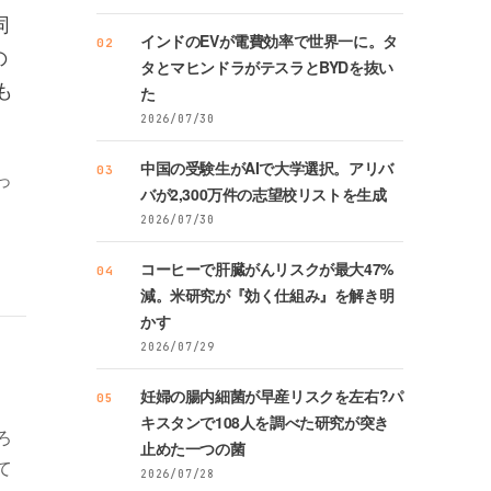
同
インドのEVが電費効率で世界一に。タ
02
の
タとマヒンドラがテスラとBYDを抜い
も
た
2026/07/30
中国の受験生がAIで大学選択。アリバ
03
っ
バが2,300万件の志望校リストを生成
2026/07/30
コーヒーで肝臓がんリスクが最大47%
04
減。米研究が『効く仕組み』を解き明
かす
2026/07/29
妊婦の腸内細菌が早産リスクを左右?パ
05
キスタンで108人を調べた研究が突き
ろ
止めた一つの菌
て
2026/07/28