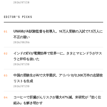
2026/07/28
EDITOR'S PICKS
UNAMがAI試験監督を初導入。16万人受験の入試で7.5万人に
01
不正の疑い
2026/08/06
インドのEVが電費効率で世界一に。タタとマヒンドラがテス
02
ラとBYDを抜いた
2026/07/30
中国の受験生がAIで大学選択。アリババが2,300万件の志望校
03
リストを生成
2026/07/30
コーヒーで肝臓がんリスクが最大47%減。米研究が『効く仕
04
組み』を解き明かす