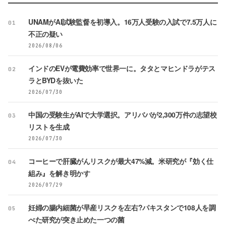
UNAMがAI試験監督を初導入。16万人受験の入試で7.5万人に
01
不正の疑い
2026/08/06
インドのEVが電費効率で世界一に。タタとマヒンドラがテス
02
ラとBYDを抜いた
2026/07/30
中国の受験生がAIで大学選択。アリババが2,300万件の志望校
03
リストを生成
2026/07/30
コーヒーで肝臓がんリスクが最大47%減。米研究が『効く仕
04
組み』を解き明かす
2026/07/29
妊婦の腸内細菌が早産リスクを左右?パキスタンで108人を調
05
べた研究が突き止めた一つの菌