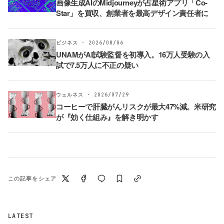
画像生成AIのMidjourneyが占星術アプリ「Co-
Star」を買収、創業者を最高デザイン責任者に
ビジネス · 2026/08/06
UNAMがAI試験監督を初導入。16万人受験の入
試で7.5万人に不正の疑い
ウェルネス · 2026/07/29
コーヒーで肝臓がんリスクが最大47%減。米研究
が『効く仕組み』を解き明かす
この記事をシェア
LATEST