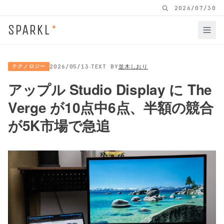
2026/07/30
SPARKL
✦
·
テクノロジー
2026/05/13
TEXT BY
並木しおり
アップル Studio Display に The
Verge が10点中6点、半額の競合
が5K市場で急追