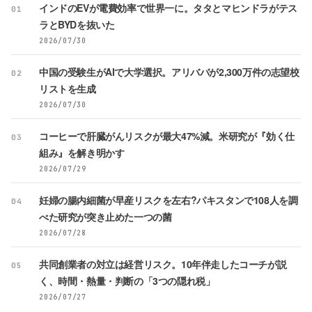
インドのEVが電費効率で世界一に。タタとマヒンドラがテス
01
ラとBYDを抜いた
2026/07/30
中国の受験生がAIで大学選択。アリババが2,300万件の志望校
02
リストを生成
2026/07/30
コーヒーで肝臓がんリスクが最大47%減。米研究が『効く仕
03
組み』を解き明かす
2026/07/29
妊婦の腸内細菌が早産リスクを左右?パキスタンで108人を調
04
べた研究が突き止めた一つの菌
2026/07/28
共同創業者の対立は経営リスク。10年伴走したコーチが説
05
く、時間・熱量・判断の「3つの隠れ税」
2026/07/27