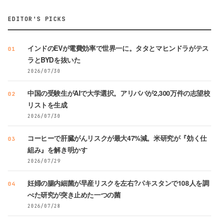
EDITOR'S PICKS
インドのEVが電費効率で世界一に。タタとマヒンドラがテス
01
ラとBYDを抜いた
2026/07/30
中国の受験生がAIで大学選択。アリババが2,300万件の志望校
02
リストを生成
2026/07/30
コーヒーで肝臓がんリスクが最大47%減。米研究が『効く仕
03
組み』を解き明かす
2026/07/29
妊婦の腸内細菌が早産リスクを左右?パキスタンで108人を調
04
べた研究が突き止めた一つの菌
2026/07/28