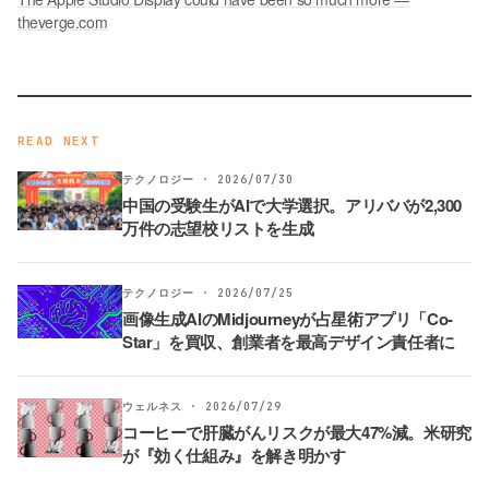
theverge.com
READ NEXT
テクノロジー · 2026/07/30
中国の受験生がAIで大学選択。アリババが2,300
万件の志望校リストを生成
テクノロジー · 2026/07/25
画像生成AIのMidjourneyが占星術アプリ「Co-
Star」を買収、創業者を最高デザイン責任者に
ウェルネス · 2026/07/29
コーヒーで肝臓がんリスクが最大47%減。米研究
が『効く仕組み』を解き明かす