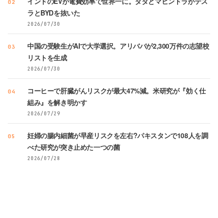
インドのEVが電費効率で世界一に。タタとマヒンドラがテス
02
ラとBYDを抜いた
2026/07/30
中国の受験生がAIで大学選択。アリババが2,300万件の志望校
03
リストを生成
2026/07/30
コーヒーで肝臓がんリスクが最大47%減。米研究が『効く仕
04
組み』を解き明かす
2026/07/29
妊婦の腸内細菌が早産リスクを左右?パキスタンで108人を調
05
べた研究が突き止めた一つの菌
2026/07/28