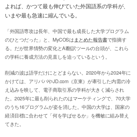
よれば、かつて最も伸びていた外国語系の学科が、
いまや最も急速に縮んでいる。
「外国語専攻は長年、中国で最も成長した大学プログラム
のひとつだった」と、MyCOSは
まとめた報告書
で指摘す
る。だが世界情勢の変化とAI翻訳ツールの台頭が、これら
の学科に養成方法の見直しを迫っているという。
削減の波は語学だけにとどまらない。2020年から2024年に
かけては、アリババやJD.com（京東）が牽引した内需の冷
え込みを映して、電子商取引系の学科が大きく減らされ
た。2025年に最も削られたのはマーケティングで、70大学
のうち16プログラムが姿を消した。中国の大学は、国家の
経済目標に合わせて「何を学ばせるか」を機敏に組み替え
てきた。