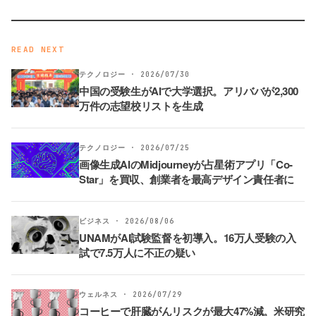
READ NEXT
テクノロジー · 2026/07/30
中国の受験生がAIで大学選択。アリババが2,300
万件の志望校リストを生成
テクノロジー · 2026/07/25
画像生成AIのMidjourneyが占星術アプリ「Co-
Star」を買収、創業者を最高デザイン責任者に
ビジネス · 2026/08/06
UNAMがAI試験監督を初導入。16万人受験の入
試で7.5万人に不正の疑い
ウェルネス · 2026/07/29
コーヒーで肝臓がんリスクが最大47%減。米研究