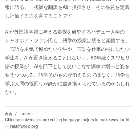
報に語る。「複雑な翻訳をAIに指揮させ、その品質を定義
し評価する力を育てることです」
AIが外国語学習に与える影響を研究するパデュー大学の
シャオホア・ファン氏も、語学の授業は残ると楽観する。
「言語を本気で極めたい学生や、言語を仕事の柱にしたい
学生を、AIが置き換えることはない」。60年続くスワヒリ
語の授業が、AIを部下として使いこなす訓練の場へと姿を
変えつつある。語学そのものが消えるのではなく、語学を
学ぶ人間の役回りが静かに書き換えられているのかもしれ
ない。
出典 / SOURCE
Chinese universities are cutting language majors to make way for AI
— restofworld.org