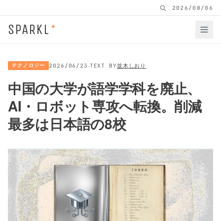
2026/08/06
SPARKL
✦
·
テクノロジー
2026/06/23
TEXT BY
並木しおり
中国の大学が語学学科を廃止、
AI・ロボット専攻へ転換。削減
最多は日本語の8校