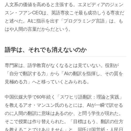
人文系の価値を高めると主張する。エヌビディアのジェン
スン・フアンCEOは、英語専攻こそ最も成功しうる専攻だ
と述べた。AIに指示を出す「プログラミング言語」は、も
はや人間の言葉だからだという。
語学は、それでも消えないのか
専門家は、語学教育がなくなるとは見ていない。役割が
「自分で翻訳する力」から「AIの翻訳を指揮し、その質を
見極める力」へと移っていくとみられる。
中国伝媒大学で60年続く「スワヒリ語翻訳：理論と実践」
を教えるアオ・マンユン氏のもとには、AIが一瞬で訳せる
のに人間の翻訳に意味はあるのか、と問う学生が現れた。
そこで授業は作り替えられた。「目標はもう、翻訳の仕方
を教えることではありません」と、同氏は国営紙・人民日