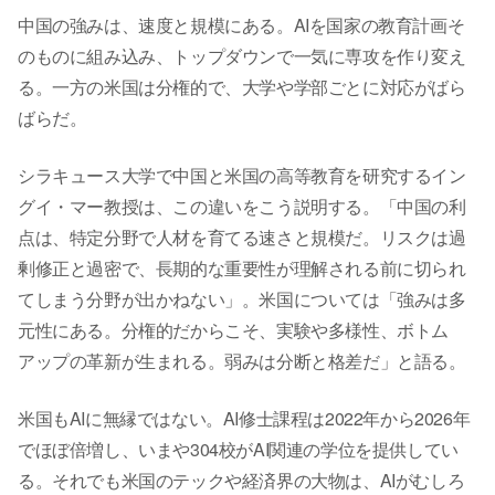
中国の強みは、速度と規模にある。AIを国家の教育計画そ
のものに組み込み、トップダウンで一気に専攻を作り変え
る。一方の米国は分権的で、大学や学部ごとに対応がばら
ばらだ。
シラキュース大学で中国と米国の高等教育を研究するイン
グイ・マー教授は、この違いをこう説明する。「中国の利
点は、特定分野で人材を育てる速さと規模だ。リスクは過
剰修正と過密で、長期的な重要性が理解される前に切られ
てしまう分野が出かねない」。米国については「強みは多
元性にある。分権的だからこそ、実験や多様性、ボトム
アップの革新が生まれる。弱みは分断と格差だ」と語る。
米国もAIに無縁ではない。AI修士課程は2022年から2026年
でほぼ倍増し、いまや304校がAI関連の学位を提供してい
る。それでも米国のテックや経済界の大物は、AIがむしろ