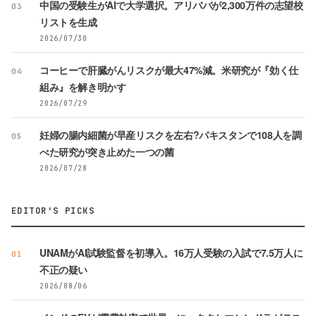
中国の受験生がAIで大学選択。アリババが2,300万件の志望校
03
リストを生成
2026/07/30
コーヒーで肝臓がんリスクが最大47%減。米研究が『効く仕
04
組み』を解き明かす
2026/07/29
妊婦の腸内細菌が早産リスクを左右?パキスタンで108人を調
05
べた研究が突き止めた一つの菌
2026/07/28
EDITOR'S PICKS
UNAMがAI試験監督を初導入。16万人受験の入試で7.5万人に
01
不正の疑い
2026/08/06