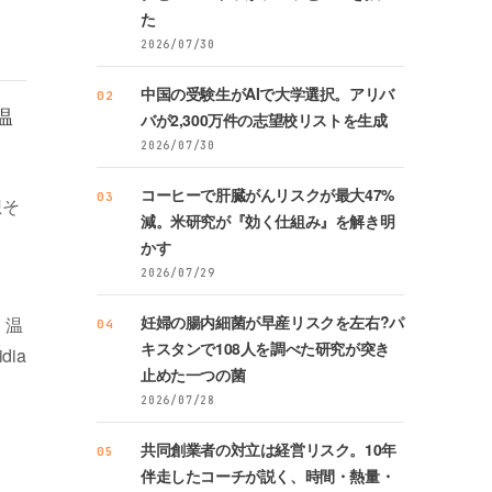
た
2026/07/30
中国の受験生がAIで大学選択。アリバ
02
温
バが2,300万件の志望校リストを生成
2026/07/30
コーヒーで肝臓がんリスクが最大47%
03
想そ
減。米研究が『効く仕組み』を解き明
かす
2026/07/29
妊婦の腸内細菌が早産リスクを左右?パ
。温
04
キスタンで108人を調べた研究が突き
ia
止めた一つの菌
2026/07/28
共同創業者の対立は経営リスク。10年
05
伴走したコーチが説く、時間・熱量・