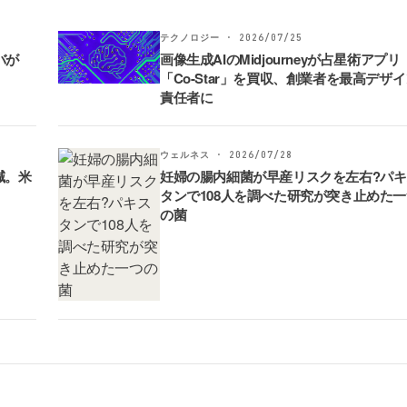
テクノロジー · 2026/07/25
バが
画像生成AIのMidjourneyが占星術アプリ
「Co-Star」を買収、創業者を最高デザ
責任者に
ウェルネス · 2026/07/28
減。米
妊婦の腸内細菌が早産リスクを左右?パキ
タンで108人を調べた研究が突き止めた
の菌