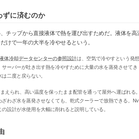
使わずに済むのか
め、チップから直接液体で熱を運び出すためだ。液体を高
ーだけで一年の大半を冷やせるという。
液体冷却データセンターの参照設計
は、空気で冷やすという発
、サーバーが吐き出す熱を冷やすために大量の水を蒸発させてき
水は二度と戻らない。
に捕まえられ、高い温度を保ったまま配管を通って屋外へ運ばれる
ざわざ水を蒸発させなくても、乾式クーラーで放熱できる。Nvid
この設計が水使用を大幅に削れると説明している。
由