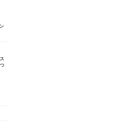
イン
ス
一つ