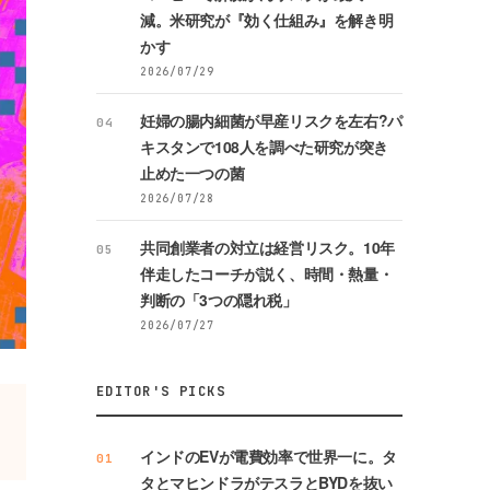
減。米研究が『効く仕組み』を解き明
かす
2026/07/29
妊婦の腸内細菌が早産リスクを左右?パ
04
キスタンで108人を調べた研究が突き
止めた一つの菌
2026/07/28
共同創業者の対立は経営リスク。10年
05
伴走したコーチが説く、時間・熱量・
判断の「3つの隠れ税」
2026/07/27
EDITOR'S PICKS
インドのEVが電費効率で世界一に。タ
01
タとマヒンドラがテスラとBYDを抜い