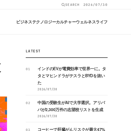
SEARCH
2026/07/30
ビジネス
テクノロジー
カルチャー
ウェルネス
ライフ
LATEST
液
インドのEVが電費効率で世界一に。タ
01
タとマヒンドラがテスラとBYDを抜い
た
2026/07/30
中国の受験生がAIで大学選択。アリバ
02
バが2,300万件の志望校リストを生成
2026/07/30
コーヒーで肝臓がんリスクが最大47%
03