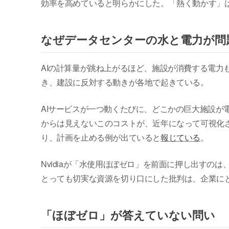
効率を高めていると明らかにした。「熱く動かす」は
なぜデータセンターの水と電力が問
AIの計算量が跳ね上がるほど、施設が消費する電力
き、建設に反対する動きが各地で起きている。
AIサービスが一つ動くたびに、どこかの巨大施設が
からは見えないこのコストが、近年になって可視化され
り、計画を止める例が出ていると
報じている
。
Nvidiaが「水使用ほぼゼロ」を前面に押し出す
とっても切実な資源を切り口にした批判は、企業に
「ほぼゼロ」が答えていない問い