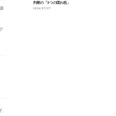
判断の「3つの隠れ税」
源
2026/07/27
が
げ、