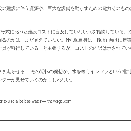
設の建設に伴う資源や、巨大な設備を動かすための電力そのもの
ログが空冷式に比べた建設コストに言及していない点を指摘している。
かは、まだ見えていない。Nvidia自身は「Rubin向けに建
全員が移行している」と主張するが、コストの内訳は示されてい
まま走らせる──その逆転の発想が、水を奪うインフラという批
ンターが見せていくのかもしれない。
ter to use a lot less water — theverge.com