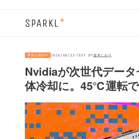
SPARKL
✦
·
テクノロジー
2026/06/23
TEXT BY
並木しおり
Nvidiaが次世代デー
体冷却に。45℃運転