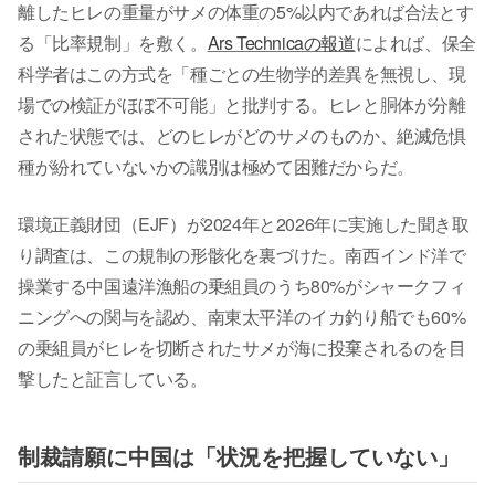
離したヒレの重量がサメの体重の5%以内であれば合法とす
る「比率規制」を敷く。
Ars Technicaの報道
によれば、保全
科学者はこの方式を「種ごとの生物学的差異を無視し、現
場での検証がほぼ不可能」と批判する。ヒレと胴体が分離
された状態では、どのヒレがどのサメのものか、絶滅危惧
種が紛れていないかの識別は極めて困難だからだ。
環境正義財団（EJF）が2024年と2026年に実施した聞き取
り調査は、この規制の形骸化を裏づけた。南西インド洋で
操業する中国遠洋漁船の乗組員のうち80%がシャークフィ
ニングへの関与を認め、南東太平洋のイカ釣り船でも60%
の乗組員がヒレを切断されたサメが海に投棄されるのを目
撃したと証言している。
制裁請願に中国は「状況を把握していない」