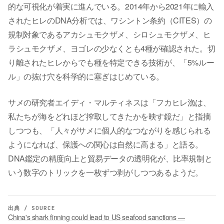
的な可視化が着実に進んでいる。2014年から2021年に輸入
されたヒレのDNA分析では、ワシントン条約（CITES）の
規制対象であるアカシュモクザメ、シロシュモクザメ、ヒ
ラシュモクザメ、ヨゴレの少なくとも4種が確認された。切
り離されたヒレからでも種を特定できる技術が、「5%ルー
ル」の抜け穴を科学的に塞ぎはじめている。
サメの研究者エイディ・マルティネスは「フカヒレ漁は、
私たちが海をどれほど搾取してきたかを映す鏡だ」と指摘
しつつも、「人々がサメに個人的なつながりを感じられる
ようになれば、保護への関心は自然に高まる」と語る。
DNA鑑定の精度向上と貿易データの透明化が、比率規制と
いう数字のトリックを一枚ずつ剥がしつつあるようだ。
出典 / SOURCE
China's shark finning could lead to US seafood sanctions —