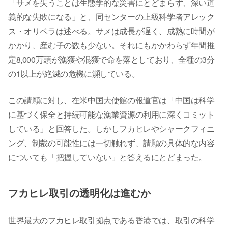
「サメを失うことは生態学的な災害にとどまらず、深い道
義的な失敗になる」と、同センターの上級科学者アレック
ス・オリベラは述べる。サメは成長が遅く、成熟に時間が
かかり、産む子の数も少ない。それにもかかわらず年間推
定8,000万頭が漁獲や混獲で命を落としており、全種の3分
の1以上が絶滅の危機に瀕している。
この請願に対し、在米中国大使館の報道官は「中国は科学
に基づく保全と持続可能な漁業資源の利用に深くコミット
している」と回答した。しかしフカヒレやシャークフィニ
ング、制裁の可能性には一切触れず、請願の具体的な内容
についても「把握していない」と答えるにとどまった。
フカヒレ取引の透明化は進むか
世界最大のフカヒレ取引拠点である香港では、取引の科学