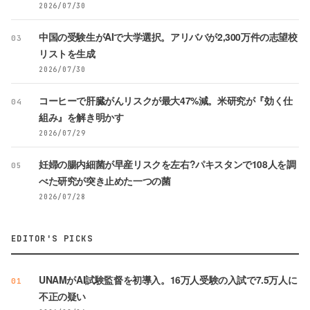
2026/07/30
中国の受験生がAIで大学選択。アリババが2,300万件の志望校
03
リストを生成
2026/07/30
コーヒーで肝臓がんリスクが最大47%減。米研究が『効く仕
04
組み』を解き明かす
2026/07/29
妊婦の腸内細菌が早産リスクを左右?パキスタンで108人を調
05
べた研究が突き止めた一つの菌
2026/07/28
EDITOR'S PICKS
UNAMがAI試験監督を初導入。16万人受験の入試で7.5万人に
01
不正の疑い