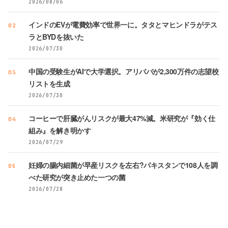
2026/08/06
インドのEVが電費効率で世界一に。タタとマヒンドラがテス
02
ラとBYDを抜いた
2026/07/30
中国の受験生がAIで大学選択。アリババが2,300万件の志望校
03
リストを生成
2026/07/30
コーヒーで肝臓がんリスクが最大47%減。米研究が『効く仕
04
組み』を解き明かす
2026/07/29
妊婦の腸内細菌が早産リスクを左右?パキスタンで108人を調
05
べた研究が突き止めた一つの菌
2026/07/28