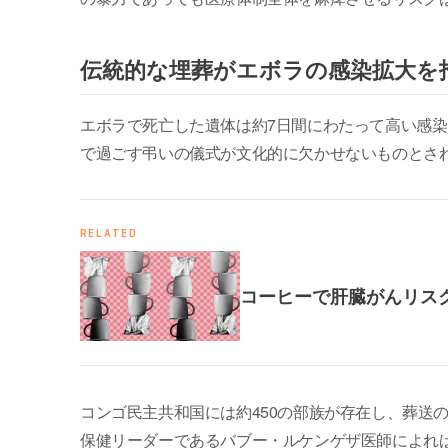
伝統的な埋葬がエボラの感染拡大を
エボラで死亡した遺体は約7日間にわたって高い感
で過ごす弔いの儀式が文化的に欠かせないものとさ
RELATED
コーヒーで肝臓がんリス
コンゴ民主共和国には約450の部族が存在し、葬送
保健リーダーであるバブー・ルケンゲザ医師によれ