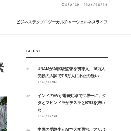
SEARCH
2026/08/06
ビジネス
テクノロジー
カルチャー
ウェルネス
ライフ
LATEST
緊
UNAMがAI試験監督を初導入。16万人
01
受験の入試で7.5万人に不正の疑い
2026/08/06
インドのEVが電費効率で世界一に。タ
02
タとマヒンドラがテスラとBYDを抜い
た
2026/07/30
中国の受験生がAIで大学選択。アリバ
03