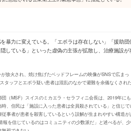
感を暴力に変えている。「エボラは存在しない」「援助団
を隠している」といった虚偽の主張が拡散し、治療施設が
ーが放火され、焼け焦げたベッドフレームの映像がSNSで広まっ
、スタッフとエボラ疑い患者は混乱のなかで避難を余儀なくされ
団（MSF）スイスのミカエラ・セラフィニ会長は、2019年に
当時、住民は「施設に入った患者は全員殺されている」と信じて
療従事者が患者を殺害しているという誤解が生まれやすい構造が
偽情報を信じているのはコミュニティの少数派だ」と述べるが、少
は無視できない。