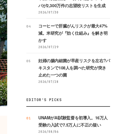
バが2,300万件の志望校リストを生成
2026/07/30
コーヒーで肝臓がんリスクが最大47%
04
減。米研究が『効く仕組み』を解き明
かす
2026/07/29
妊婦の腸内細菌が早産リスクを左右?パ
05
キスタンで108人を調べた研究が突き
止めた一つの菌
2026/07/28
EDITOR'S PICKS
UNAMがAI試験監督を初導入。16万人
01
受験の入試で7.5万人に不正の疑い
2026/08/06