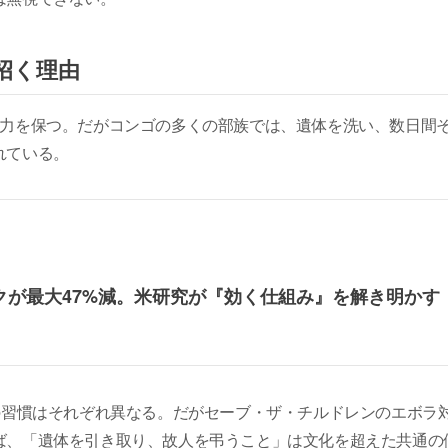
招く理由
染力を保つ。だがコンゴの多くの部族では、遺体を洗い、数日間
れている。
クが最大47%減。米研究が『効く仕組み』を解き明かす
の習慣はそれぞれ異なる。だがセーブ・ザ・チルドレンのエボラ
ば、「遺体を引き取り、故人を弔うこと」は文化を超えた共通の