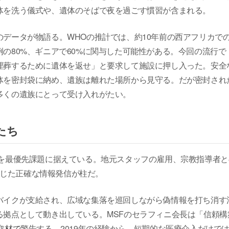
体を洗う儀式や、遺体のそばで夜を過ごす慣習が含まれる。
データが物語る。WHOの推計では、約10年前の西アフリカで
の80%、ギニアで60%に関与した可能性がある。今回の流行で
埋葬するために遺体を返せ」と要求して施設に押し入った。安全
体を密封袋に納め、遺族は離れた場所から見守る。だが密封され
多くの遺族にとって受け入れがたい。
たち
復を最優先課題に据えている。地元スタッフの雇用、宗教指導者と
を通じた正確な情報発信が柱だ。
バイクが支給され、広域な集落を巡回しながら偽情報を打ち消す
る拠点として動き出している。MSFのセラフィニ会長は「信頼構
取材で
警告する。2019年の経験から、短期的な医療介入だけで