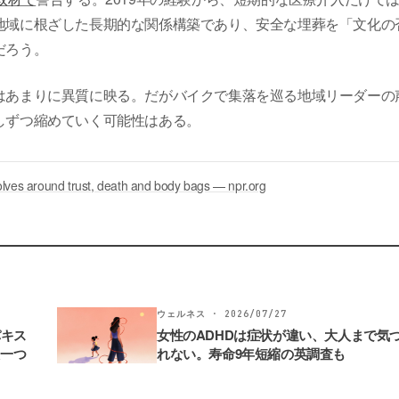
地域に根ざした長期的な関係構築であり、安全な埋葬を「文化の
だろう。
はあまりに異質に映る。だがバイクで集落を巡る地域リーダーの
しずつ縮めていく可能性はある。
volves around trust, death and body bags — npr.org
ウェルネス · 2026/07/27
パキス
女性のADHDは症状が違い、大人まで気
た一つ
れない。寿命9年短縮の英調査も