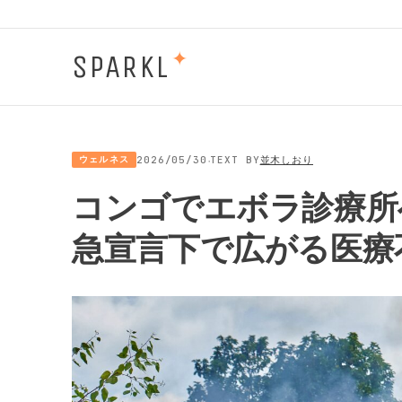
SPARKL
✦
·
ウェルネス
2026/05/30
TEXT BY
並木しおり
コンゴでエボラ診療所
急宣言下で広がる医療