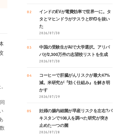
インドのEVが電費効率で世界一に。タ
02
タとマヒンドラがテスラとBYDを抜い
た
2026/07/30
体
中国の受験生がAIで大学選択。アリバ
03
攻
バが2,300万件の志望校リストを生成
2026/07/30
コーヒーで肝臓がんリスクが最大47%
04
減。米研究が『効く仕組み』を解き明
た。
かす
2026/07/29
も同
い
妊婦の腸内細菌が早産リスクを左右?パ
05
キスタンで108人を調べた研究が突き
あ
止めた一つの菌
数
2026/07/28