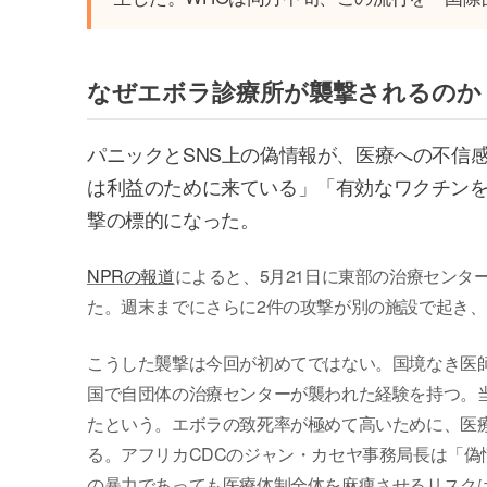
なぜエボラ診療所が襲撃されるのか
パニックとSNS上の偽情報が、医療への不信
は利益のために来ている」「有効なワクチン
撃の標的になった。
NPRの報道
によると、5月21日に東部の治療センタ
た。週末までにさらに2件の攻撃が別の施設で起き
こうした襲撃は今回が初めてではない。国境なき医師
国で自団体の治療センターが襲われた経験を持つ。
たという。エボラの致死率が極めて高いために、医
る。アフリカCDCのジャン・カセヤ事務局長は「
の暴力であっても医療体制全体を麻痺させるリスク