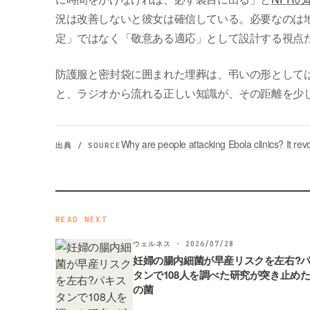
況は改善しないと彼女は確信している。必要なのは
定」ではなく「敬意ある適応」として設計する視点
防護服と密封袋に囲まれた埋葬は、弔いの形として
と、ラジオから流れる正しい知識が、その距離を少
Why are people attacking Ebola clinics? It re
出典 / SOURCE
READ NEXT
ウェルネス · 2026/07/28
妊婦の腸内細菌が早産リスクを左右?
タンで108人を調べた研究が突き止め
の菌