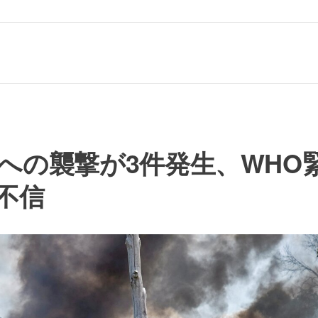
への襲撃が3件発生、WHO
不信