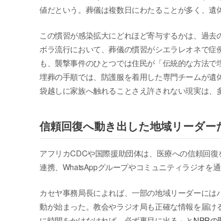
値だという。葬儀は複数日にわたることが多く、遺
この慣習が感染拡大にどれほど寄与するかは、過去の
ボラ流行において、葬儀の慣習がシエラレオネで症例
も、襲撃事件のひとつでは住民が「伝統的な方法で
埋葬の手順では、防護服を着用した専門チームが遺
袋越しに家族へ触れることさえ許されない現実は、
信頼回復へ動き出した地域リーダー
アフリカCDCや国際援助団体は、医療への信頼回
連携、WhatsAppグループやコミュニティラジオ
カセヤ事務局長によれば、一部の地域リーダーには
動が始まった。教会やラジオ局も正確な情報を届け
に時間をかけなければ、必ず裏目に出る」と
NPRの