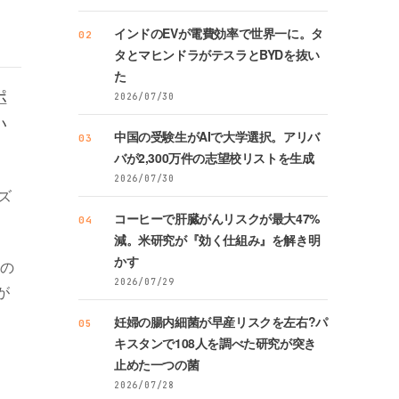
インドのEVが電費効率で世界一に。タ
02
タとマヒンドラがテスラとBYDを抜い
た
ポ
2026/07/30
い
中国の受験生がAIで大学選択。アリバ
03
バが2,300万件の志望校リストを生成
2026/07/30
ズ
コーヒーで肝臓がんリスクが最大47%
04
減。米研究が『効く仕組み』を解き明
かす
脳の
2026/07/29
が
妊婦の腸内細菌が早産リスクを左右?パ
05
キスタンで108人を調べた研究が突き
止めた一つの菌
2026/07/28