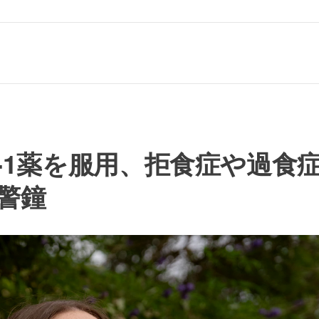
-1薬を服用、拒食症や過食
警鐘