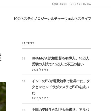
SEARCH
2026/08/06
ビジネス
テクノロジー
カルチャー
ウェルネス
ライフ
LATEST
症
UNAMがAI試験監督を初導入。16万人
01
受験の入試で7.5万人に不正の疑い
2026/08/06
インドのEVが電費効率で世界一に。タ
02
タとマヒンドラがテスラとBYDを抜い
た
2026/07/30
中国の受験生がAIで大学選択。アリバ
03