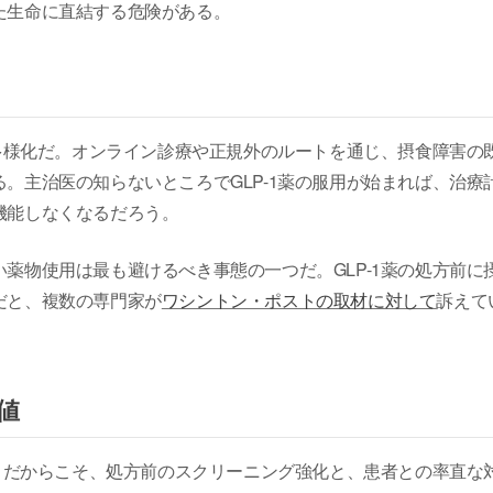
た生命に直結する危険がある。
の多様化だ。オンライン診療や正規外のルートを通じ、摂食障害の
。主治医の知らないところでGLP-1薬の服用が始まれば、治療
機能しなくなるだろう。
薬物使用は最も避けるべき事態の一つだ。GLP-1薬の処方前に
だと、複数の専門家が
ワシントン・ポストの取材に対して
訴えて
値
い。だからこそ、処方前のスクリーニング強化と、患者との率直な