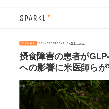
SPARKL
✦
·
ウェルネス
2026/05/25
TEXT BY
並木しおり
摂食障害の患者がGLP
への影響に米医師らが