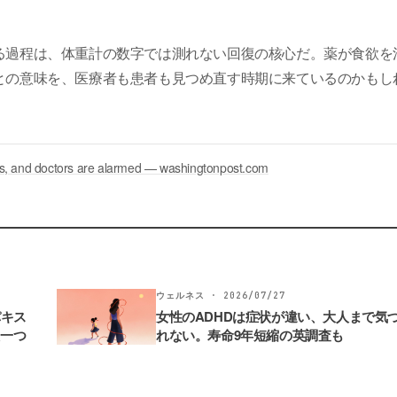
る過程は、体重計の数字では測れない回復の核心だ。薬が食欲を
との意味を、医療者も患者も見つめ直す時期に来ているのかもし
-1s, and doctors are alarmed — washingtonpost.com
ウェルネス · 2026/07/27
パキス
女性のADHDは症状が違い、大人まで気
た一つ
れない。寿命9年短縮の英調査も