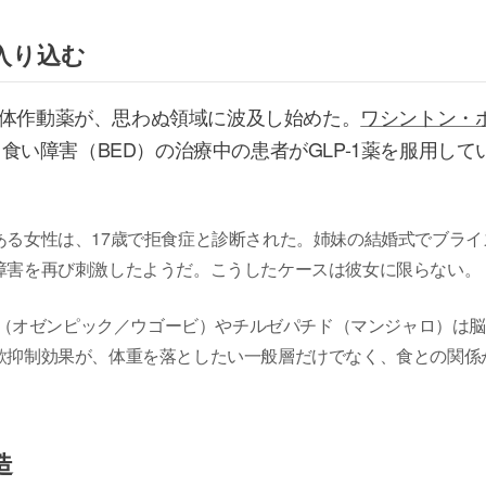
入り込む
容体作動薬が、思わぬ領域に波及し始めた。
ワシントン・
い障害（BED）の治療中の患者がGLP-1薬を服用して
ある女性は、17歳で拒食症と診断された。姉妹の結婚式でブライ
障害を再び刺激したようだ。こうしたケースは彼女に限らない。
チド（オゼンピック／ウゴービ）やチルゼパチド（マンジャロ）は
欲抑制効果が、体重を落としたい一般層だけでなく、食との関係
造