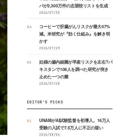
バが2,300万件の志望校リストを生成
2026/07/30
コーヒーで肝臓がんリスクが最大47%
04
減。米研究が『効く仕組み』を解き明
かす
2026/07/29
妊婦の腸内細菌が早産リスクを左右?パ
05
キスタンで108人を調べた研究が突き
止めた一つの菌
2026/07/28
EDITOR'S PICKS
UNAMがAI試験監督を初導入。16万人
01
受験の入試で7.5万人に不正の疑い
2026/08/06