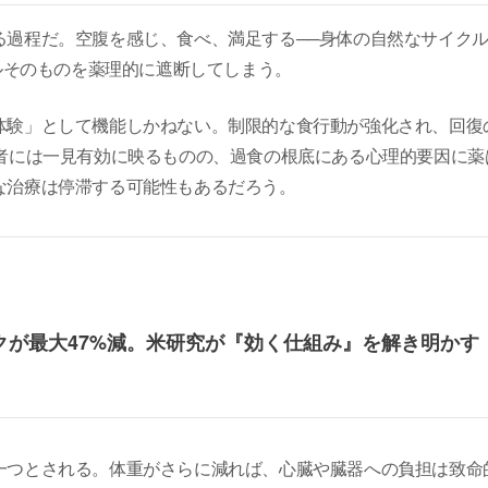
る過程だ。空腹を感じ、食べ、満足する──身体の自然なサイク
クルそのものを薬理的に遮断してしまう。
体験」として機能しかねない。制限的な食行動が強化され、回復
患者には一見有効に映るものの、過食の根底にある心理的要因に薬
な治療は停滞する可能性もあるだろう。
クが最大47%減。米研究が『効く仕組み』を解き明かす
一つとされる。体重がさらに減れば、心臓や臓器への負担は致命