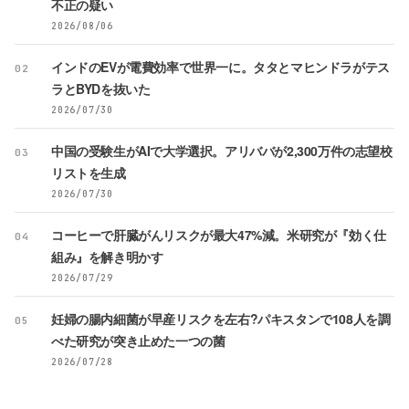
不正の疑い
2026/08/06
インドのEVが電費効率で世界一に。タタとマヒンドラがテス
02
ラとBYDを抜いた
2026/07/30
中国の受験生がAIで大学選択。アリババが2,300万件の志望校
03
リストを生成
2026/07/30
コーヒーで肝臓がんリスクが最大47%減。米研究が『効く仕
04
組み』を解き明かす
2026/07/29
妊婦の腸内細菌が早産リスクを左右?パキスタンで108人を調
05
べた研究が突き止めた一つの菌
2026/07/28