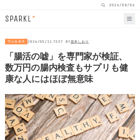
2026/08/06
SPARKL
✦
·
ウェルネス
2026/05/31
TEXT BY
並木しおり
「腸活の嘘」を専門家が検証、
数万円の腸内検査もサプリも健
康な人にはほぼ無意味