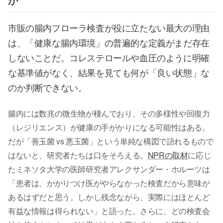
市販の腸内フローラ検査が役に立たない最大の理由
は、「健康な腸内環境」の普遍的な定義がまだ存在
しないことだ。コレステロールや血圧のように明確
な基準値がなく、結果を見ても何が「良い状態」な
のか判断できない。
腸内には数兆の微生物が棲んでおり、その多様性や回復力
（レジリエンス）が健康の手がかりになる可能性はある。
だが「善玉菌 vs 悪玉菌」という単純な構図で語れるもので
はないと、研究者たちは口をそろえる。
NPRの取材
に応じ
たミネソタ大学の医師研究者アレクサンダー・ホルーツは
「患者は、かかりつけ医がやらなかった検査だから意味が
あるはずだと思う。しかし残念ながら、実際にはほとんど
有益な情報は得られない」と語った。さらに、どの検査会