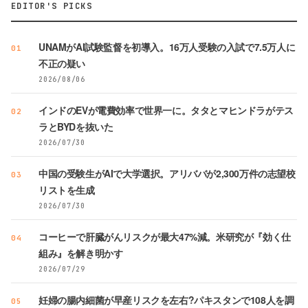
EDITOR'S PICKS
UNAMがAI試験監督を初導入。16万人受験の入試で7.5万人に
01
不正の疑い
2026/08/06
インドのEVが電費効率で世界一に。タタとマヒンドラがテス
02
ラとBYDを抜いた
2026/07/30
中国の受験生がAIで大学選択。アリババが2,300万件の志望校
03
リストを生成
2026/07/30
コーヒーで肝臓がんリスクが最大47%減。米研究が『効く仕
04
組み』を解き明かす
2026/07/29
妊婦の腸内細菌が早産リスクを左右?パキスタンで108人を調
05