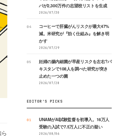
バが2,300万件の志望校リストを生成
2026/07/30
コーヒーで肝臓がんリスクが最大47%
04
減。米研究が『効く仕組み』を解き明
かす
2026/07/29
妊婦の腸内細菌が早産リスクを左右?パ
05
キスタンで108人を調べた研究が突き
止めた一つの菌
2026/07/28
EDITOR'S PICKS
UNAMがAI試験監督を初導入。16万人
01
受験の入試で7.5万人に不正の疑い
知ら
2026/08/06