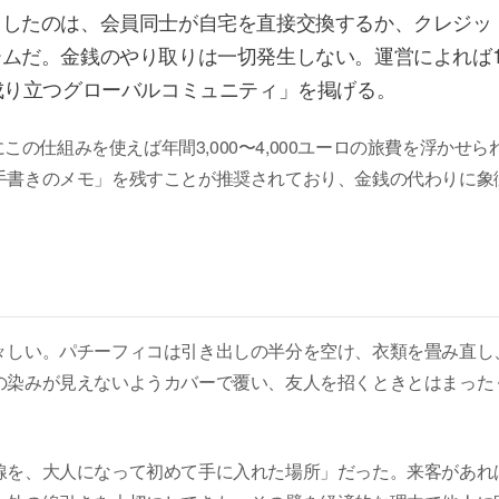
用したのは、会員同士が自宅を直接交換するか、クレジッ
ムだ。金銭のやり取りは一切発生しない。運営によれば1
成り立つグローバルコミュニティ」を掲げる。
この仕組みを使えば年間3,000〜4,000ユーロの旅費を浮かせら
手書きのメモ」を残すことが推奨されており、金銭の代わりに象
々しい。パチーフィコは引き出しの半分を空け、衣類を畳み直し
の染みが見えないようカバーで覆い、友人を招くときとはまった
線を、大人になって初めて手に入れた場所」だった。来客があれ