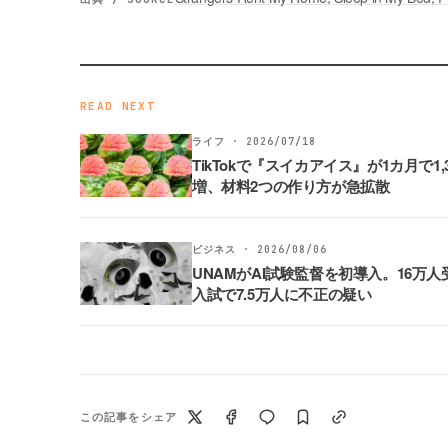
READ NEXT
ライフ · 2026/07/18
TikTokで『スイカアイス』が1カ月で1,3
増、材料2つの作り方が急拡散
ビジネス · 2026/08/06
UNAMがAI試験監督を初導入。16万人
入試で7.5万人に不正の疑い
この記事をシェア