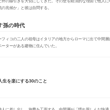
と外の線引きを大切にしてきた。その壁を経済的な理由で他人に
代の兆候か」と彼は自問する。
す孫の時代
ーフィコの二人の祖母はイタリアの地方からローマに出て中間層
ベーターがある建物に住んでいた。
人生を楽にする30のこと
他人に差し出し、旅費を工面する。中間層が「慣れ親しんだ快適