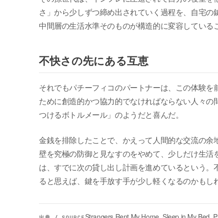
さ」から少しずつ締め出されていく過程を、自宅の
中間層の生活水準そのものが構造的に変容している
不快さの先にある互恵
それでもパチーフィコのパートナーは、この体験を
ために創造的かつ協力的でなければならない人々の
つけるボトルメール」のようだと喜んだ。
金銭を排除したことで、かえって人間的な交流の余
壁を究極の防御と見なすのをやめて、少しだけ生活
は、すでに次の貸し出し計画を進めているという。
ると思えば、鍵を手放す手が少し軽くなるのかもし
Strangers Rent My Home, Sleep in My Bed, Pl
出典 / SOURCE