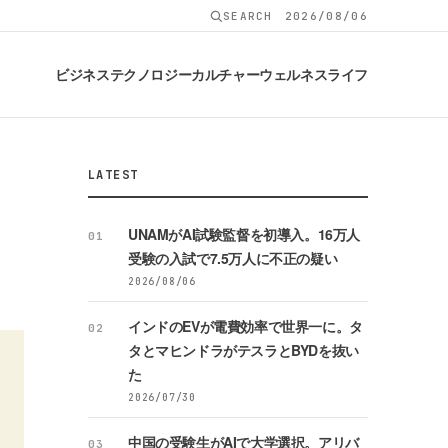
SEARCH
2026/08/06
ビジネス
テクノロジー
カルチャー
ウェルネス
ライフ
LATEST
、
UNAMがAI試験監督を初導入。16万人
01
受験の入試で7.5万人に不正の疑い
2026/08/06
インドのEVが電費効率で世界一に。タ
02
タとマヒンドラがテスラとBYDを抜い
た
2026/07/30
中国の受験生がAIで大学選択。アリバ
03