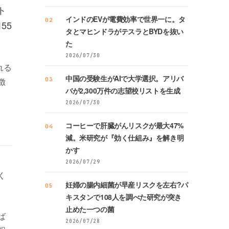
ト
インドのEVが電費効率で世界一に。タ
02
55
タとマヒンドラがテスラとBYDを抜い
た
2026/07/30
れる
中国の受験生がAIで大学選択。アリバ
徴
03
バが2,300万件の志望校リストを生成
2026/07/30
コーヒーで肝臓がんリスクが最大47%
04
減。米研究が『効く仕組み』を解き明
かす
、
2026/07/29
く
妊婦の腸内細菌が早産リスクを左右?パ
05
キスタンで108人を調べた研究が突き
止めた一つの菌
ば
2026/07/28