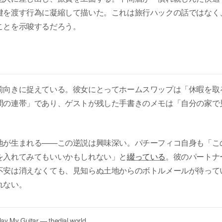
鍵を渡す行為に凝縮して描いた。これは旅行ハックの話ではなく
ことを示唆するだろう。
前向きに捉えている。彼女にとってホームスワップは「休暇を取
間の連帯」であり、ゲストが残した手書きのメモは「自分の家で
地が生まれる——この逆説は興味深い。パチーフィコ自身も「こ
を入れてみてもいいかもしれない」と
綴っている
。彼のパートナ
不安は消えなくても、見知らぬ土地からのボトルメールが待って
れない。
ay My Guitar — thedial.world