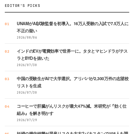
EDITOR'S PICKS
UNAMがAI試験監督を初導入。16万人受験の入試で7.5万人に
01
不正の疑い
2026/08/06
インドのEVが電費効率で世界一に。タタとマヒンドラがテス
02
ラとBYDを抜いた
2026/07/30
中国の受験生がAIで大学選択。アリババが2,300万件の志望校
03
リストを生成
2026/07/30
コーヒーで肝臓がんリスクが最大47%減。米研究が『効く仕
04
組み』を解き明かす
2026/07/29
妊婦の腸内細菌が早産リスクを左右?パキスタンで108人を調
05