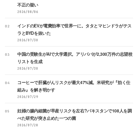
不正の疑い
2026/08/06
インドのEVが電費効率で世界一に。タタとマヒンドラがテス
02
ラとBYDを抜いた
2026/07/30
中国の受験生がAIで大学選択。アリババが2,300万件の志望校
03
リストを生成
2026/07/30
コーヒーで肝臓がんリスクが最大47%減。米研究が『効く仕
04
組み』を解き明かす
2026/07/29
妊婦の腸内細菌が早産リスクを左右?パキスタンで108人を調
05
べた研究が突き止めた一つの菌
2026/07/28