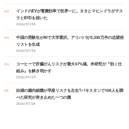
インドのEVが電費効率で世界一に。タタとマヒンドラがテス
02
ラとBYDを抜いた
2026/07/30
中国の受験生がAIで大学選択。アリババが2,300万件の志望校
03
リストを生成
2026/07/30
コーヒーで肝臓がんリスクが最大47%減。米研究が『効く仕
04
組み』を解き明かす
2026/07/29
妊婦の腸内細菌が早産リスクを左右?パキスタンで108人を調
05
べた研究が突き止めた一つの菌
2026/07/28