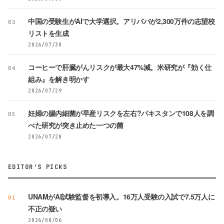
中国の受験生がAIで大学選択。アリババが2,300万件の志望校
03
リストを生成
2026/07/30
コーヒーで肝臓がんリスクが最大47%減。米研究が『効く仕
04
組み』を解き明かす
2026/07/29
妊婦の腸内細菌が早産リスクを左右?パキスタンで108人を調
05
べた研究が突き止めた一つの菌
2026/07/28
EDITOR'S PICKS
UNAMがAI試験監督を初導入。16万人受験の入試で7.5万人に
01
不正の疑い
2026/08/06