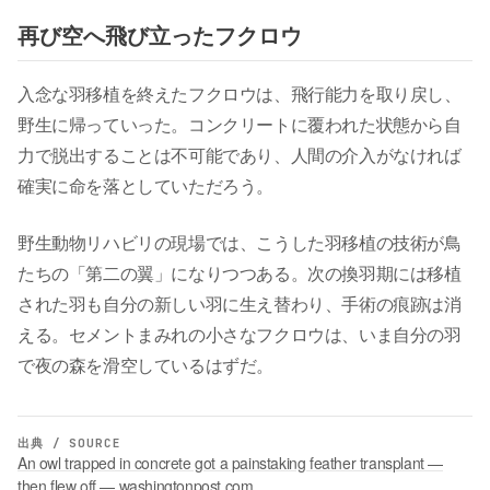
再び空へ飛び立ったフクロウ
入念な羽移植を終えたフクロウは、飛行能力を取り戻し、
野生に帰っていった。コンクリートに覆われた状態から自
力で脱出することは不可能であり、人間の介入がなければ
確実に命を落としていただろう。
野生動物リハビリの現場では、こうした羽移植の技術が鳥
たちの「第二の翼」になりつつある。次の換羽期には移植
された羽も自分の新しい羽に生え替わり、手術の痕跡は消
える。セメントまみれの小さなフクロウは、いま自分の羽
で夜の森を滑空しているはずだ。
出典 / SOURCE
An owl trapped in concrete got a painstaking feather transplant —
then flew off — washingtonpost.com