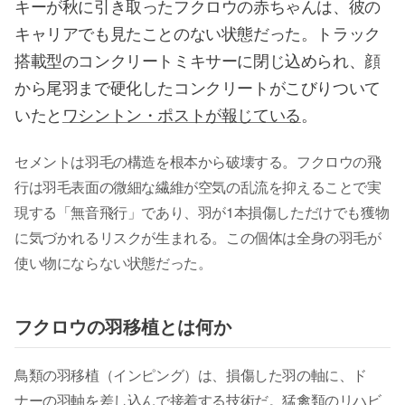
キーが秋に引き取ったフクロウの赤ちゃんは、彼の
キャリアでも見たことのない状態だった。トラック
搭載型のコンクリートミキサーに閉じ込められ、顔
から尾羽まで硬化したコンクリートがこびりついて
いたと
ワシントン・ポストが報じている
。
セメントは羽毛の構造を根本から破壊する。フクロウの飛
行は羽毛表面の微細な繊維が空気の乱流を抑えることで実
現する「無音飛行」であり、羽が1本損傷しただけでも獲物
に気づかれるリスクが生まれる。この個体は全身の羽毛が
使い物にならない状態だった。
フクロウの羽移植とは何か
鳥類の羽移植（インピング）は、損傷した羽の軸に、ド
ナーの羽軸を差し込んで接着する技術だ。猛禽類のリハビ