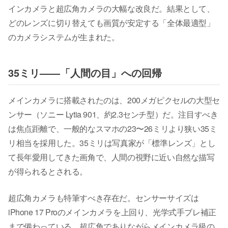
インカメラと超広角カメラの大幅な改良だ。結果として、
どのレンズに切り替えても画質が安定する「全体最適型」
のカメラシステムが生まれた。
35ミリ——「人間の目」への回帰
メインカメラに搭載されたのは、200メガピクセルの大型セ
ンサー（ソニー Lytia 901、約2.3センチ型）だ。注目すべき
は焦点距離で、一般的なスマホの23〜26ミリより狭い35ミ
リ相当を採用した。35ミリは写真家が「標準レンズ」とし
て長年愛用してきた画角で、人間の視野に近い自然な描写
が得られるとされる。
超広角カメラも特筆すべき存在だ。センサーサイズは
iPhone 17 Proのメインカメラを上回り、光学式手ブレ補正
まで備わっている。超広角でありながらメインカメラ級の