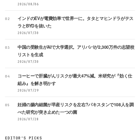
2026/08/06
インドのEVが電費効率で世界一に。タタとマヒンドラがテス
02
ラとBYDを抜いた
2026/07/30
中国の受験生がAIで大学選択。アリババが2,300万件の志望校
03
リストを生成
2026/07/30
コーヒーで肝臓がんリスクが最大47%減。米研究が『効く仕
04
組み』を解き明かす
2026/07/29
妊婦の腸内細菌が早産リスクを左右?パキスタンで108人を調
05
べた研究が突き止めた一つの菌
2026/07/28
EDITOR'S PICKS