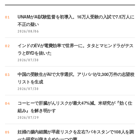
UNAMがAI試験監督を初導入。16万人受験の入試で7.5万人に
01
不正の疑い
2026/08/06
インドのEVが電費効率で世界一に。タタとマヒンドラがテス
02
ラとBYDを抜いた
2026/07/30
中国の受験生がAIで大学選択。アリババが2,300万件の志望校
03
リストを生成
2026/07/30
コーヒーで肝臓がんリスクが最大47%減。米研究が『効く仕
04
組み』を解き明かす
2026/07/29
妊婦の腸内細菌が早産リスクを左右?パキスタンで108人を調
05
べた研究が突き止めた一つの菌