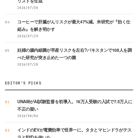
リストを生成
2026/07/30
コーヒーで肝臓がんリスクが最大47%減。米研究が『効く仕
04
組み』を解き明かす
2026/07/29
妊婦の腸内細菌が早産リスクを左右?パキスタンで108人を調
05
べた研究が突き止めた一つの菌
2026/07/28
EDITOR'S PICKS
UNAMがAI試験監督を初導入。16万人受験の入試で7.5万人に
01
不正の疑い
2026/08/06
インドのEVが電費効率で世界一に。タタとマヒンドラがテス
02
ラとBYDを抜いた