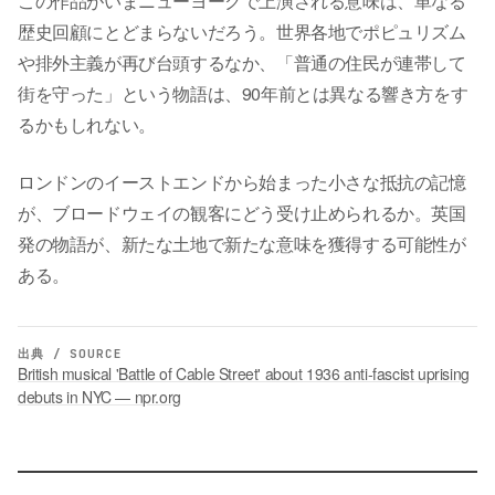
この作品がいまニューヨークで上演される意味は、単なる
歴史回顧にとどまらないだろう。世界各地でポピュリズム
や排外主義が再び台頭するなか、「普通の住民が連帯して
街を守った」という物語は、90年前とは異なる響き方をす
るかもしれない。
ロンドンのイーストエンドから始まった小さな抵抗の記憶
が、ブロードウェイの観客にどう受け止められるか。英国
発の物語が、新たな土地で新たな意味を獲得する可能性が
ある。
出典 / SOURCE
British musical 'Battle of Cable Street' about 1936 anti-fascist uprising
debuts in NYC — npr.org