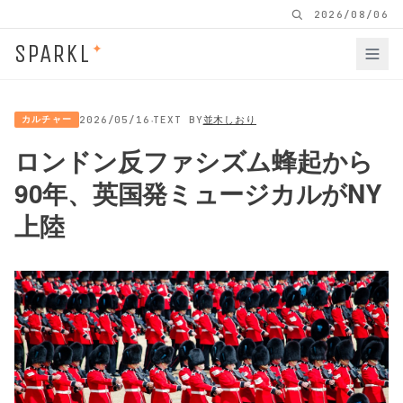
2026/08/06
SPARKL
✦
·
カルチャー
2026/05/16
TEXT BY
並木しおり
ロンドン反ファシズム蜂起から
90年、英国発ミュージカルがNY
上陸