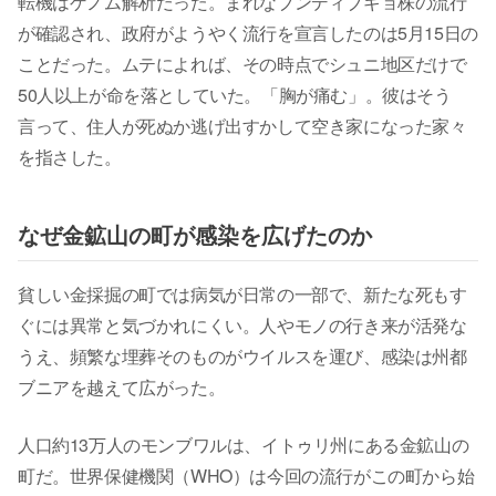
転機はゲノム解析だった。まれなブンディブギョ株の流行
が確認され、政府がようやく流行を宣言したのは5月15日の
ことだった。ムテによれば、その時点でシュニ地区だけで
50人以上が命を落としていた。「胸が痛む」。彼はそう
言って、住人が死ぬか逃げ出すかして空き家になった家々
を指さした。
なぜ金鉱山の町が感染を広げたのか
貧しい金採掘の町では病気が日常の一部で、新たな死もす
ぐには異常と気づかれにくい。人やモノの行き来が活発な
うえ、頻繁な埋葬そのものがウイルスを運び、感染は州都
ブニアを越えて広がった。
人口約13万人のモンブワルは、イトゥリ州にある金鉱山の
町だ。世界保健機関（WHO）は今回の流行がこの町から始