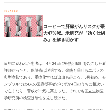
RELATED
コーヒーで肝臓がんリスクが最
大47%減。米研究が『効く仕組
み』を解き明かす
最初に疑われた患者は、4月24日に発熱と嘔吐を起こした看
護師だったと、保健省は説明する。発熱も嘔吐もエボラの
典型症状であり、重症化すれば出血も起こる。5月初め、モ
ンブワルでは4人の医療従事者がわずか4日のうちに相次い
で亡くなり、警戒が一気に高まった。それでも国立生物医
学研究所の検査は陰性を返し続けた。