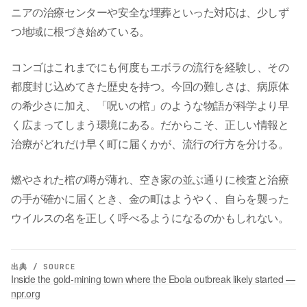
ニアの治療センターや安全な埋葬といった対応は、少しず
つ地域に根づき始めている。
コンゴはこれまでにも何度もエボラの流行を経験し、その
都度封じ込めてきた歴史を持つ。今回の難しさは、病原体
の希少さに加え、「呪いの棺」のような物語が科学より早
く広まってしまう環境にある。だからこそ、正しい情報と
治療がどれだけ早く町に届くかが、流行の行方を分ける。
燃やされた棺の噂が薄れ、空き家の並ぶ通りに検査と治療
の手が確かに届くとき、金の町はようやく、自らを襲った
ウイルスの名を正しく呼べるようになるのかもしれない。
出典 / SOURCE
Inside the gold-mining town where the Ebola outbreak likely started —
npr.org