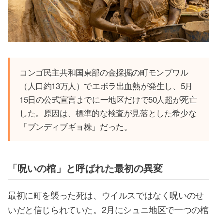
コンゴ民主共和国東部の金採掘の町モンブワル
（人口約13万人）でエボラ出血熱が発生し、5月
15日の公式宣言までに一地区だけで50人超が死亡
した。原因は、標準的な検査が見落とした希少な
「ブンディブギョ株」だった。
「呪いの棺」と呼ばれた最初の異変
最初に町を襲った死は、ウイルスではなく呪いのせ
いだと信じられていた。2月にシュニ地区で一つの棺