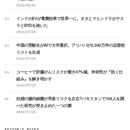
2026/08/06
インドのEVが電費効率で世界一に。タタとマヒンドラがテス
02
ラとBYDを抜いた
2026/07/30
中国の受験生がAIで大学選択。アリババが2,300万件の志望校
03
リストを生成
2026/07/30
コーヒーで肝臓がんリスクが最大47%減。米研究が『効く仕
04
組み』を解き明かす
2026/07/29
妊婦の腸内細菌が早産リスクを左右?パキスタンで108人を調
05
べた研究が突き止めた一つの菌
2026/07/28
EDITOR'S PICKS