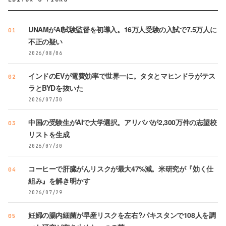
UNAMがAI試験監督を初導入。16万人受験の入試で7.5万人に
01
不正の疑い
2026/08/06
インドのEVが電費効率で世界一に。タタとマヒンドラがテス
02
ラとBYDを抜いた
2026/07/30
中国の受験生がAIで大学選択。アリババが2,300万件の志望校
03
リストを生成
2026/07/30
コーヒーで肝臓がんリスクが最大47%減。米研究が『効く仕
04
組み』を解き明かす
2026/07/29
妊婦の腸内細菌が早産リスクを左右?パキスタンで108人を調
05