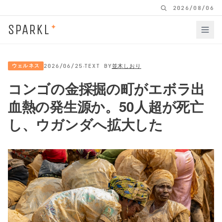
2026/08/06
SPARKL
✦
·
ウェルネス
2026/06/25
TEXT BY
並木しおり
コンゴの金採掘の町がエボラ出
血熱の発生源か。50人超が死亡
し、ウガンダへ拡大した