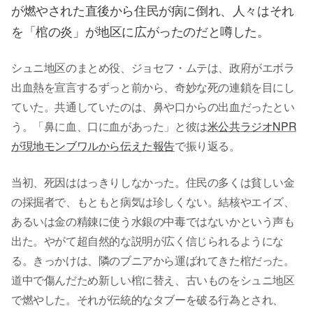
が燃やされた直後から住民が病に倒れ、人々はそれ
を「棺の炎」が地区に広がったのだと噂した。
シュニ地区のまとめ役、ジョセフ・ムテは、政府がエボラ
出血熱を宣言するずっと前から、奇妙な死の連鎖を目にし
ていた。共通していたのは、鼻や口からの出血だったとい
う。「鼻に血、口に血があった」と彼は
米公共ラジオNPR
が現地モンブワルから伝えた報告
で振り返る。
当初、死因ははっきりしなかった。住民の多くは貧しい金
の採掘者で、もともと病気は珍しくない。結核やエイズ、
あるいは金の精錬に使う水銀の中毒ではないかという声も
出た。やがて超自然的な説明が広く信じられるようにな
る。きっかけは、隣のブニアから運ばれてきた棺だった。
道中で傷んだため新しい棺に替え、古いものをシュニ地区
で燃やした。それが伝統的なタブーを破る行為とされ、