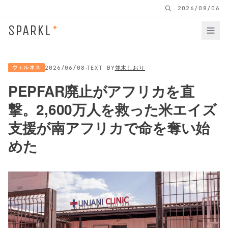
2026/08/06
SPARKL
✦
·
ウェルネス
2026/06/08
TEXT BY
並木しおり
PEPFAR廃止がアフリカを直
撃。2,600万人を救った米エイズ
支援が南アフリカで命を奪い始
めた