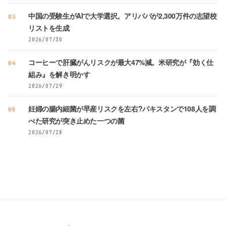
中国の受験生がAIで大学選択。アリババが2,300万件の志望校
03
リストを生成
2026/07/30
コーヒーで肝臓がんリスクが最大47%減。米研究が『効く仕
04
組み』を解き明かす
2026/07/29
妊婦の腸内細菌が早産リスクを左右?パキスタンで108人を調
05
べた研究が突き止めた一つの菌
2026/07/28