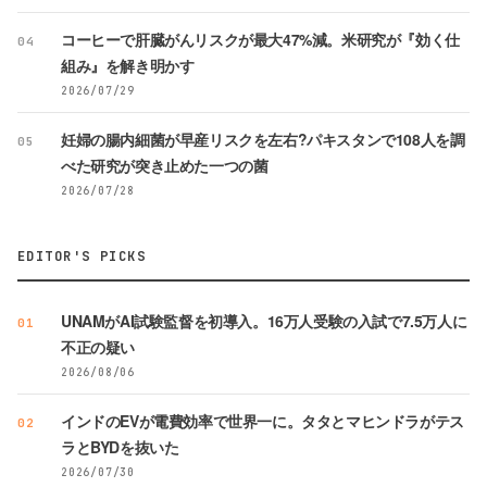
コーヒーで肝臓がんリスクが最大47%減。米研究が『効く仕
04
組み』を解き明かす
2026/07/29
妊婦の腸内細菌が早産リスクを左右?パキスタンで108人を調
05
べた研究が突き止めた一つの菌
2026/07/28
EDITOR'S PICKS
UNAMがAI試験監督を初導入。16万人受験の入試で7.5万人に
01
不正の疑い
2026/08/06
インドのEVが電費効率で世界一に。タタとマヒンドラがテス
02
ラとBYDを抜いた
2026/07/30