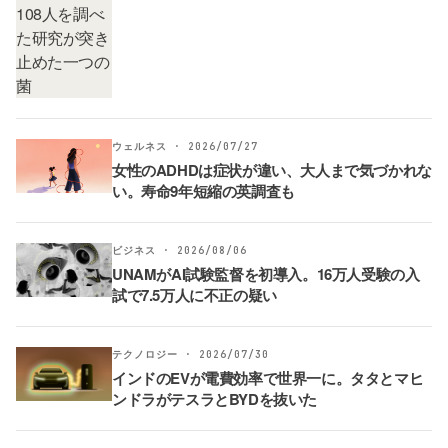
ウェルネス · 2026/07/27
女性のADHDは症状が違い、大人まで気づかれな
い。寿命9年短縮の英調査も
ビジネス · 2026/08/06
UNAMがAI試験監督を初導入。16万人受験の入
試で7.5万人に不正の疑い
テクノロジー · 2026/07/30
インドのEVが電費効率で世界一に。タタとマヒ
ンドラがテスラとBYDを抜いた