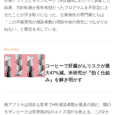
が南アフリカとモザンビークで約2週間にわたって調査した
結果、方針転換が長年有効だったプログラムを不安定にさ
せたことが浮き彫りになった。公衆衛生の専門家たちは
「この不確実性が感染者数の増加や命の喪失につながりか
ねない」と懸念を示している。
RELATED
コーヒーで肝臓がんリスクが最
大47%減。米研究が『効く仕組
み』を解き明かす
南アフリカは現在も世界でHIV感染者数が最多の国だ。隣の
モザンビークは世界第2位のエイズ流行を抱える。この2カ