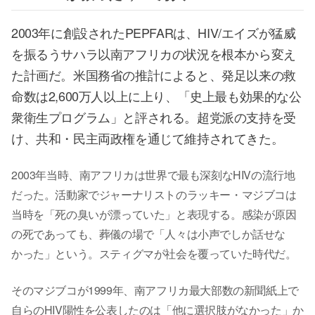
2003年に創設されたPEPFARは、HIV/エイズが猛威
を振るうサハラ以南アフリカの状況を根本から変え
た計画だ。米国務省の推計によると、発足以来の救
命数は2,600万人以上に上り、「史上最も効果的な公
衆衛生プログラム」と評される。超党派の支持を受
け、共和・民主両政権を通じて維持されてきた。
2003年当時、南アフリカは世界で最も深刻なHIVの流行地
だった。活動家でジャーナリストのラッキー・マジブコは
当時を「死の臭いが漂っていた」と表現する。感染が原因
の死であっても、葬儀の場で「人々は小声でしか話せな
かった」という。スティグマが社会を覆っていた時代だ。
そのマジブコが1999年、南アフリカ最大部数の新聞紙上で
自らのHIV陽性を公表したのは「他に選択肢がなかった」か