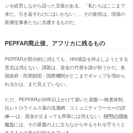
ンを経営しながら語った言葉がある。「私たちはここまで
来た。引き返すわけにはいかない」。その覚悟は、現場の
医療従事者たちに共通するものだ。
PEPFAR廃止後、アフリカに残るもの
PEPFARが部分的に消えても、HIV感染を抑止しようとする
意志は消えない。課題は、資金の代替を誰が担うかだ。各
国政府・民間財団・国際機関がどこまでギャップを埋めら
れるかは、まだ見えていない。
ただ、PEPFARが20年以上かけて築いた基盤──検査体制、
抗レトロウイルス薬の流通網、コミュニティワーカーの訓
練──は、資金が止まっても即座には消えない。
NPRの現地
報告
には、その基盤の上に立ちながら今もそれを守ろうと
する人々の姿が記録されている。